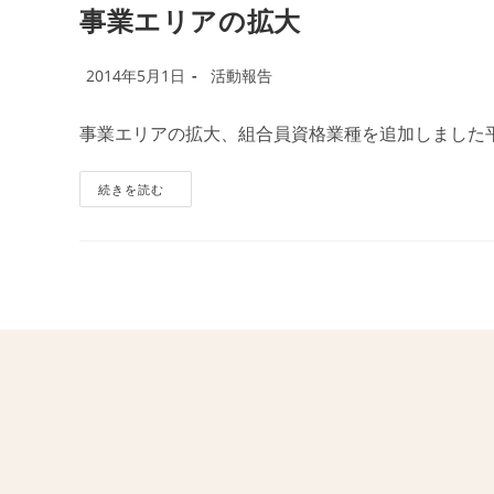
移
事業エリアの拡大
行
対
象
投
職
投
2014年5月1日
活動報告
種
稿
稿
公
カ
事業エリアの拡大、組合員資格業種を追加しました
開
テ
日:
ゴ
リ
事
続きを読む
業
ー:
エ
リ
ア
の
拡
大