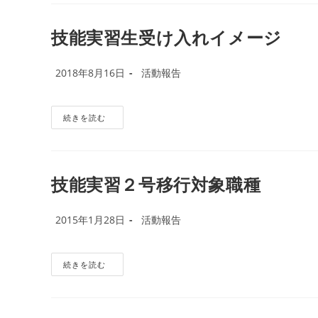
検
定
サ
ポ
技能実習生受け入れイメージ
ー
ト
投
投
2018年8月16日
活動報告
稿
稿
公
カ
開
テ
技
続きを読む
能
日:
ゴ
実
リ
習
生
ー:
受
け
技能実習２号移行対象職種
入
れ
イ
投
メ
投
2015年1月28日
活動報告
ー
稿
稿
ジ
公
カ
開
テ
技
続きを読む
能
日:
ゴ
実
リ
習
２
ー:
号