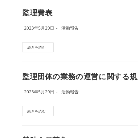
地
域
と
監理費表
の
交
流
投
の
投
2023年5月29日
活動報告
様
稿
稿
子
公
カ
開
テ
監
続きを読む
理
日:
ゴ
費
リ
表
ー:
監理団体の業務の運営に関する規
投
投
2023年5月29日
活動報告
稿
稿
公
カ
開
テ
監
続きを読む
理
日:
ゴ
団
リ
体
の
ー:
業
務