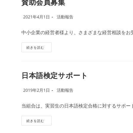
賛助会員募集
の
運
営
投
に
投
2021年4月1日
活動報告
関
稿
稿
す
公
る
カ
中小企業の経営者様より、さまざまな経営相談をお
規
開
テ
定
日:
ゴ
リ
賛
続きを読む
助
ー:
会
員
募
集
日本語検定サポート
投
投
2019年2月1日
活動報告
稿
稿
公
カ
当組合は、実習生の日本語検定合格に対するサポー
開
テ
日:
ゴ
リ
日
続きを読む
本
ー:
語